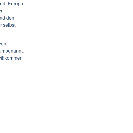
and, Europa
en
und den
 selbst
von
 umbenannt,
 willkommen